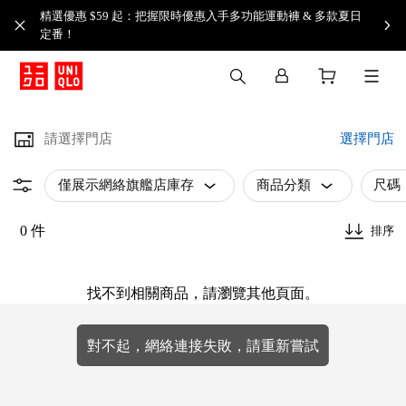
精選優惠 $59 起：把握限時優惠入手多功能運動褲 & 多款夏日
定番！​
請選擇門店
選擇門店
僅展示網絡旗艦店庫存
商品分類
尺碼
0 件
排序
找不到相關商品，請瀏覽其他頁面。
對不起，網絡連接失敗，請重新嘗試