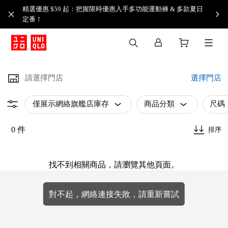
精選優惠 $59 起：把握限時優惠入手多功能運動褲 & 多款夏日
定番！​
請選擇門店
選擇門店
僅展示網絡旗艦店庫存
商品分類
尺碼
0 件
排序
找不到相關商品，請瀏覽其他頁面。
對不起，網絡連接失敗，請重新嘗試