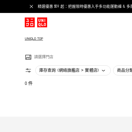
精選優惠 $59 起：把握限時優惠入手多功能運動褲 & 多
UNIQLO TOP
請選擇門店
庫存查詢 (網絡旗艦店 > 實體店)
商品分
0 件