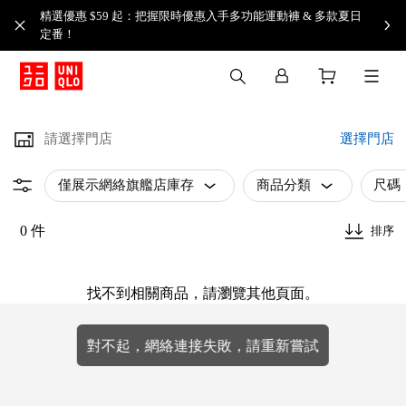
精選優惠 $59 起：把握限時優惠入手多功能運動褲 & 多款夏日
定番！​
請選擇門店
選擇門店
僅展示網絡旗艦店庫存
商品分類
尺碼
0 件
排序
找不到相關商品，請瀏覽其他頁面。
對不起，網絡連接失敗，請重新嘗試