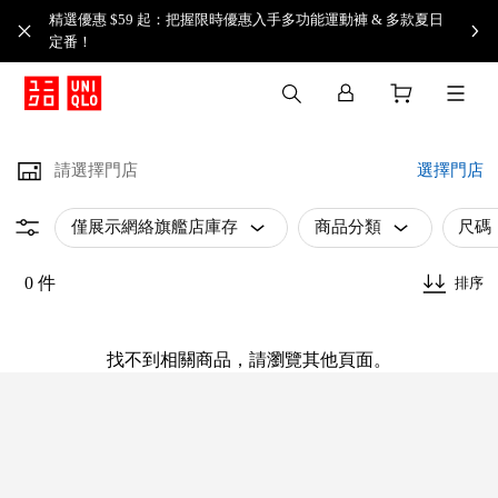
精選優惠 $59 起：把握限時優惠入手多功能運動褲 & 多款夏日
定番！​
請選擇門店
選擇門店
僅展示網絡旗艦店庫存
商品分類
尺碼
0 件
排序
找不到相關商品，請瀏覽其他頁面。