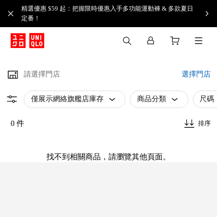
精選優惠 $59 起：把握限時優惠入手多功能運動褲 & 多款夏日
定番！​
請選擇門店
選擇門店
僅展示網絡旗艦店庫存
商品分類
尺碼
0 件
排序
找不到相關商品，請瀏覽其他頁面。