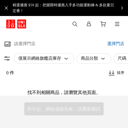
精選優惠 $59 起：把握限時優惠入手多功能運動褲 & 多款夏日
定番！​
請選擇門店
選擇門店
僅展示網絡旗艦店庫存
商品分類
尺碼
0 件
排序
找不到相關商品，請瀏覽其他頁面。