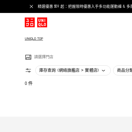
精選優惠 $59 起：把握限時優惠入手多功能運動褲 & 多
UNIQLO TOP
請選擇門店
庫存查詢 (網絡旗艦店 > 實體店)
商品分
0 件