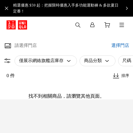
精選優惠 $59 起：把握限時優惠入手多功能運動褲 & 多款夏日
定番！​
請選擇門店
選擇門店
僅展示網絡旗艦店庫存
商品分類
尺碼
0 件
排序
找不到相關商品，請瀏覽其他頁面。