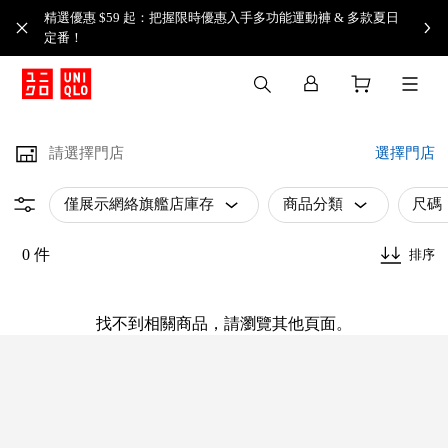
精選優惠 $59 起：把握限時優惠入手多功能運動褲 & 多款夏日
定番！​
請選擇門店
選擇門店
僅展示網絡旗艦店庫存
商品分類
尺碼
0 件
排序
找不到相關商品，請瀏覽其他頁面。