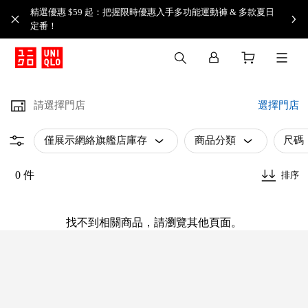
精選優惠 $59 起：把握限時優惠入手多功能運動褲 & 多款夏日
定番！​
請選擇門店
選擇門店
僅展示網絡旗艦店庫存
商品分類
尺碼
0 件
排序
找不到相關商品，請瀏覽其他頁面。