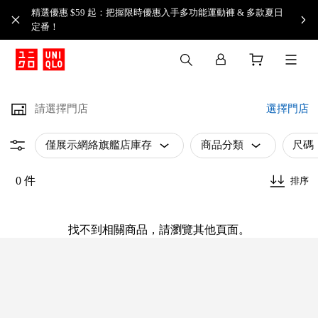
精選優惠 $59 起：把握限時優惠入手多功能運動褲 & 多款夏日
定番！​
請選擇門店
選擇門店
僅展示網絡旗艦店庫存
商品分類
尺碼
0 件
排序
找不到相關商品，請瀏覽其他頁面。