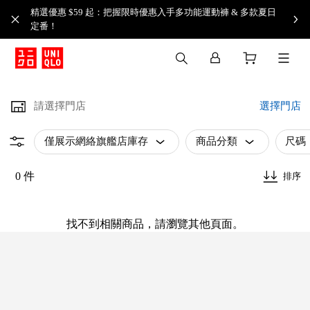
精選優惠 $59 起：把握限時優惠入手多功能運動褲 & 多款夏日
定番！​
請選擇門店
選擇門店
僅展示網絡旗艦店庫存
商品分類
尺碼
0 件
排序
找不到相關商品，請瀏覽其他頁面。