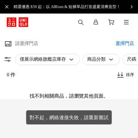
精選優惠 $59 起：以 AIRism & 短褲單品打造盛夏清爽造型！
請選擇門店
選擇門店
僅展示網絡旗艦店庫存
商品分類
尺碼
0 件
排序
找不到相關商品，請瀏覽其他頁面。
對不起，網絡連接失敗，請重新嘗試