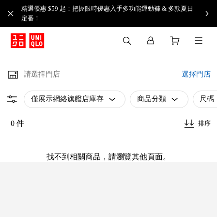
精選優惠 $59 起：把握限時優惠入手多功能運動褲 & 多款夏日
定番！​
請選擇門店
選擇門店
僅展示網絡旗艦店庫存
商品分類
尺碼
0 件
排序
找不到相關商品，請瀏覽其他頁面。