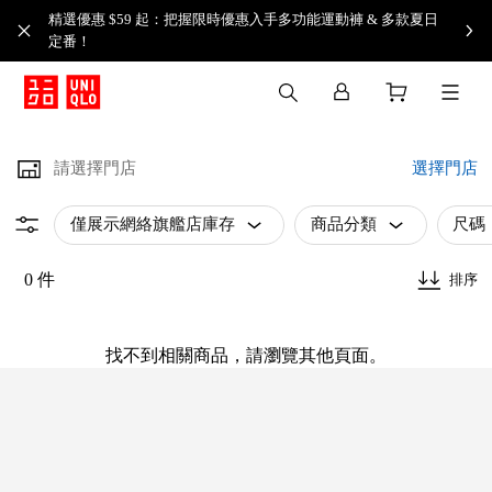
精選優惠 $59 起：把握限時優惠入手多功能運動褲 & 多款夏日
定番！​
請選擇門店
選擇門店
僅展示網絡旗艦店庫存
商品分類
尺碼
0 件
排序
找不到相關商品，請瀏覽其他頁面。