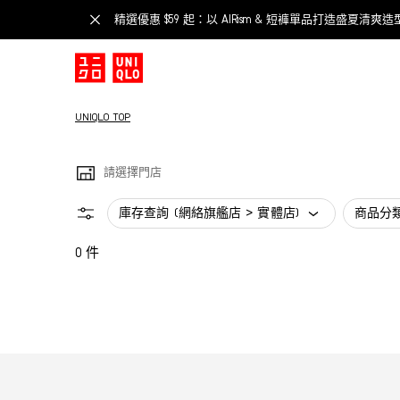
精選優惠 $59 起：以 AIRism & 短褲單品打造盛夏清爽造
UNIQLO TOP
請選擇門店
庫存查詢 (網絡旗艦店 > 實體店)
商品分
0 件