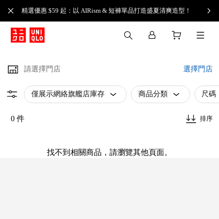
精選優惠 $59 起：以 AIRism & 短褲單品打造盛夏清爽造型！
請選擇門店
選擇門店
僅展示網絡旗艦店庫存
商品分類
尺碼
0 件
排序
找不到相關商品，請瀏覽其他頁面。