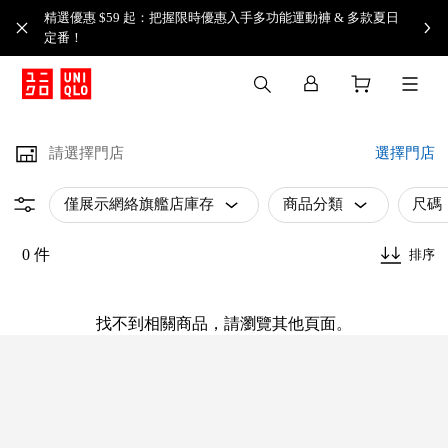
精選優惠 $59 起：把握限時優惠入手多功能運動褲 & 多款夏日
定番！​
請選擇門店
選擇門店
僅展示網絡旗艦店庫存
商品分類
尺碼
0 件
排序
找不到相關商品，請瀏覽其他頁面。