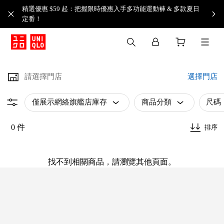
精選優惠 $59 起：把握限時優惠入手多功能運動褲 & 多款夏日
定番！​
請選擇門店
選擇門店
僅展示網絡旗艦店庫存
商品分類
尺碼
0 件
排序
找不到相關商品，請瀏覽其他頁面。