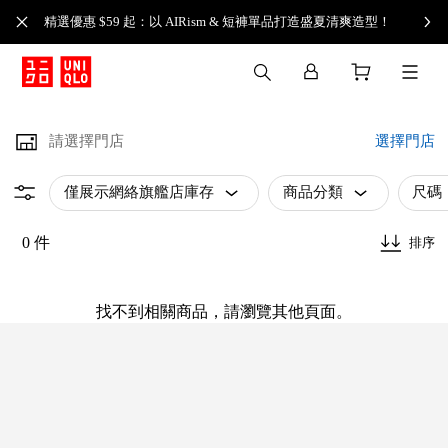
精選優惠 $59 起：以 AIRism & 短褲單品打造盛夏清爽造型！
請選擇門店
選擇門店
僅展示網絡旗艦店庫存
商品分類
尺碼
0 件
排序
找不到相關商品，請瀏覽其他頁面。