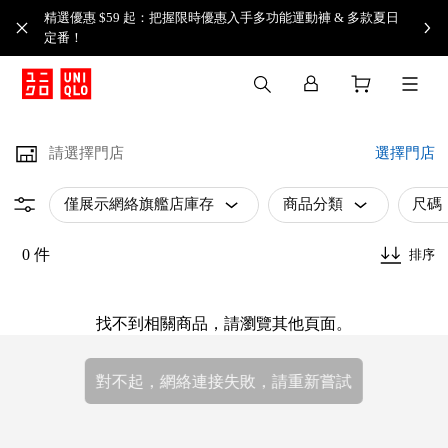
精選優惠 $59 起：把握限時優惠入手多功能運動褲 & 多款夏日
定番！​
請選擇門店
選擇門店
僅展示網絡旗艦店庫存
商品分類
尺碼
0 件
排序
找不到相關商品，請瀏覽其他頁面。
對不起，網絡連接失敗，請重新嘗試