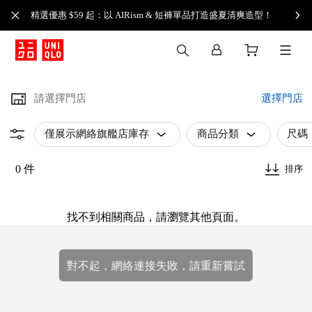
精選優惠 $59 起：以 AIRism & 短褲單品打造盛夏清爽造型！
請選擇門店
選擇門店
僅展示網絡旗艦店庫存
商品分類
尺碼
0 件
排序
找不到相關商品，請瀏覽其他頁面。
對不起，網絡連接失敗，請重新嘗試