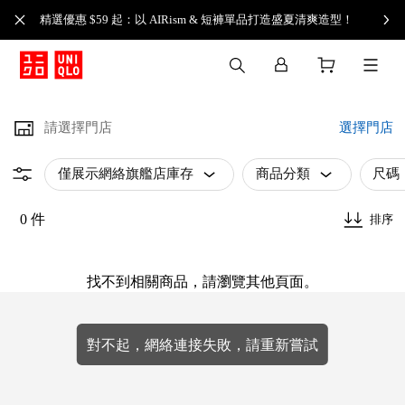
精選優惠 $59 起：以 AIRism & 短褲單品打造盛夏清爽造型！
請選擇門店
選擇門店
僅展示網絡旗艦店庫存
商品分類
尺碼
0 件
排序
找不到相關商品，請瀏覽其他頁面。
對不起，網絡連接失敗，請重新嘗試