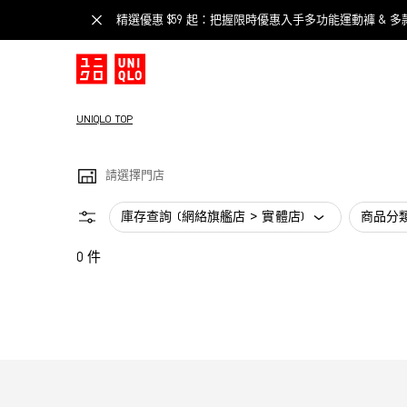
精選優惠 $59 起：把握限時優惠入手多功能運動褲 & 多
UNIQLO TOP
請選擇門店
庫存查詢 (網絡旗艦店 > 實體店)
商品分
0 件