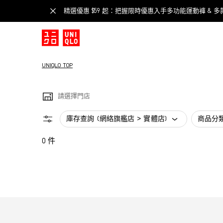
精選優惠 $59 起：把握限時優惠入手多功能運動褲 & 多
UNIQLO TOP
請選擇門店
庫存查詢 (網絡旗艦店 > 實體店)
商品分
0 件