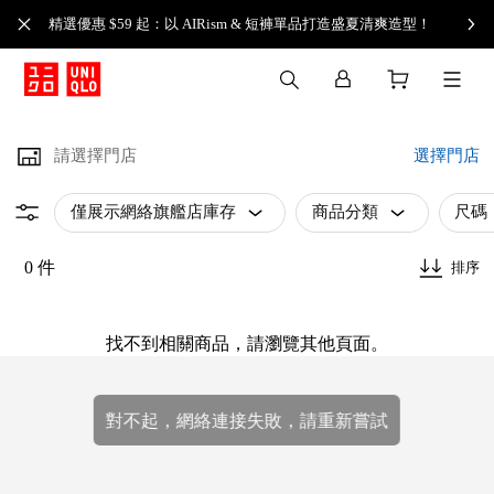
精選優惠 $59 起：以 AIRism & 短褲單品打造盛夏清爽造型！
請選擇門店
選擇門店
僅展示網絡旗艦店庫存
商品分類
尺碼
0 件
排序
找不到相關商品，請瀏覽其他頁面。
對不起，網絡連接失敗，請重新嘗試