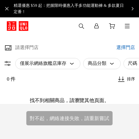
精選優惠 $59 起：把握限時優惠入手多功能運動褲 & 多款夏日
定番！​
請選擇門店
選擇門店
僅展示網絡旗艦店庫存
商品分類
尺碼
0 件
排序
找不到相關商品，請瀏覽其他頁面。
對不起，網絡連接失敗，請重新嘗試