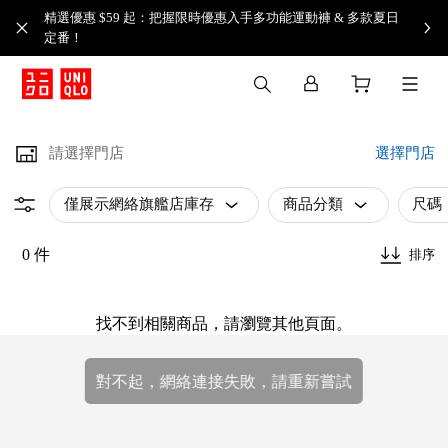
精選優惠 $59 起：把握限時優惠入手多功能運動褲 & 多款夏日
定番！​
請選擇門店
選擇門店
僅展示網絡旗艦店庫存
商品分類
尺碼
0 件
排序
找不到相關商品，請瀏覽其他頁面。
對不起，網絡連接失敗，請重新嘗試