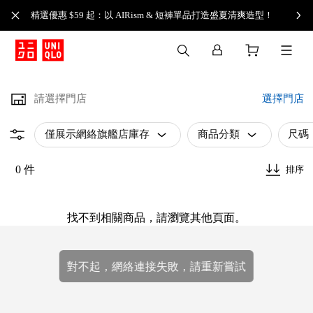
精選優惠 $59 起：以 AIRism & 短褲單品打造盛夏清爽造型！
請選擇門店
選擇門店
僅展示網絡旗艦店庫存
商品分類
尺碼
0 件
排序
找不到相關商品，請瀏覽其他頁面。
對不起，網絡連接失敗，請重新嘗試