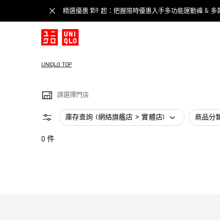
精選優惠 $59 起：把握限時優惠入手多功能運動褲 & 多
UNIQLO TOP
請選擇門店
庫存查詢 (網絡旗艦店 > 實體店)
商品分
0 件