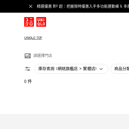
精選優惠 $59 起：把握限時優惠入手多功能運動褲 & 多
UNIQLO TOP
請選擇門店
庫存查詢 (網絡旗艦店 > 實體店)
商品分
0 件