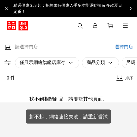
精選優惠 $59 起：把握限時優惠入手多功能運動褲 & 多款夏日
定番！​
請選擇門店
選擇門店
僅展示網絡旗艦店庫存
商品分類
尺碼
0 件
排序
找不到相關商品，請瀏覽其他頁面。
對不起，網絡連接失敗，請重新嘗試