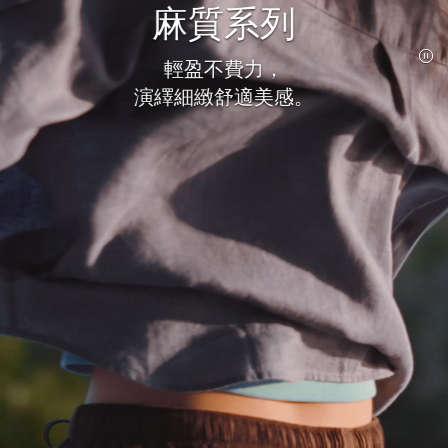
麻質系列
輕盈不費力，
演繹細緻舒適美感。