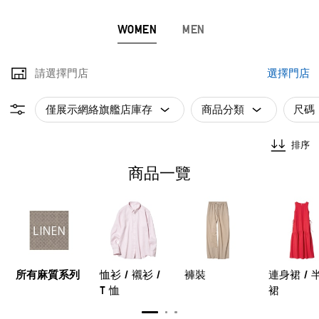
WOMEN
MEN
請選擇門店
選擇門店
僅展示網絡旗艦店庫存
商品分類
尺碼
排序
商品一覽
所有麻質系列
恤衫 / 襯衫 /
褲裝
連身裙 / 
T 恤
裙