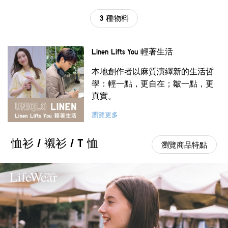
3 種物料
Linen Lifts You 輕著生活
本地創作者以麻質演繹新的生活哲
學：輕一點，更自在；皺一點，更
真實。
瀏覽更多
恤衫 / 襯衫 / T 恤
瀏覽商品特點