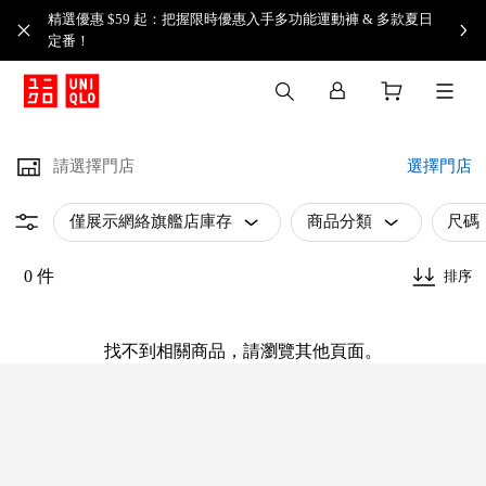
精選優惠 $59 起：把握限時優惠入手多功能運動褲 & 多款夏日
定番！​
請選擇門店
選擇門店
僅展示網絡旗艦店庫存
商品分類
尺碼
0 件
排序
找不到相關商品，請瀏覽其他頁面。