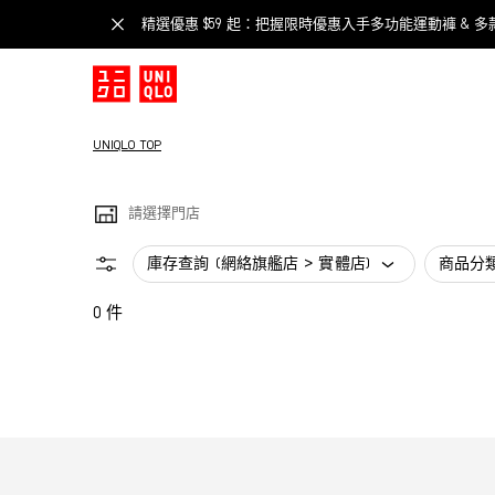
精選優惠 $59 起：把握限時優惠入手多功能運動褲 & 多
UNIQLO TOP
請選擇門店
庫存查詢 (網絡旗艦店 > 實體店)
商品分
0 件