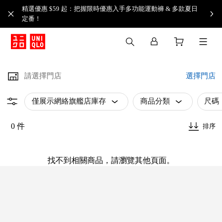
精選優惠 $59 起：把握限時優惠入手多功能運動褲 & 多款夏日
定番！​
請選擇門店
選擇門店
僅展示網絡旗艦店庫存
商品分類
尺碼
0 件
排序
找不到相關商品，請瀏覽其他頁面。