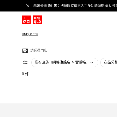
精選優惠 $59 起：把握限時優惠入手多功能運動褲 & 多
UNIQLO TOP
請選擇門店
庫存查詢 (網絡旗艦店 > 實體店)
商品分
0 件