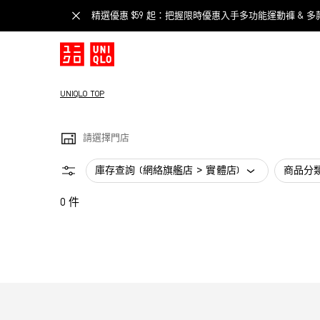
精選優惠 $59 起：把握限時優惠入手多功能運動褲 & 多
UNIQLO TOP
請選擇門店
庫存查詢 (網絡旗艦店 > 實體店)
商品分
0 件