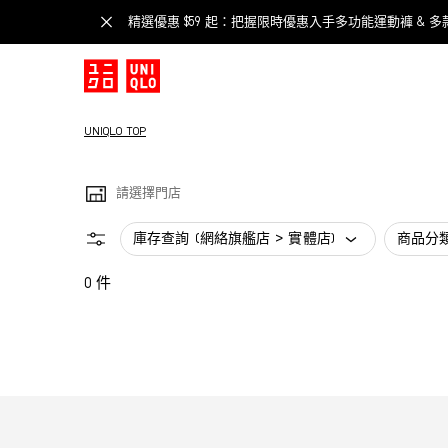
精選優惠 $59 起：把握限時優惠入手多功能運動褲 & 多
UNIQLO TOP
請選擇門店
庫存查詢 (網絡旗艦店 > 實體店)
商品分
0 件