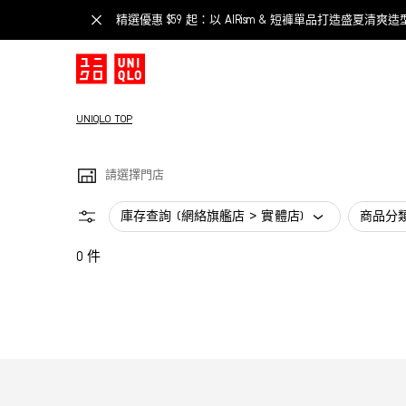
精選優惠 $59 起：以 AIRism & 短褲單品打造盛夏清爽造
UNIQLO TOP
請選擇門店
庫存查詢 (網絡旗艦店 > 實體店)
商品分
0 件