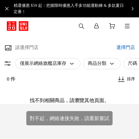
精選優惠 $59 起：把握限時優惠入手多功能運動褲 & 多款夏日
定番！​
請選擇門店
選擇門店
僅展示網絡旗艦店庫存
商品分類
尺碼
0 件
排序
找不到相關商品，請瀏覽其他頁面。
對不起，網絡連接失敗，請重新嘗試