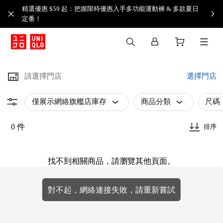
精選優惠 $59 起：把握限時優惠入手多功能運動褲 & 多款夏日
定番！​
請選擇門店
選擇門店
僅展示網絡旗艦店庫存
商品分類
尺碼
0 件
排序
找不到相關商品，請瀏覽其他頁面。
對不起，網絡連接失敗，請重新嘗試