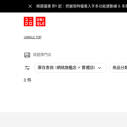
精選優惠 $59 起：把握限時優惠入手多功能運動褲 & 多
UNIQLO TOP
請選擇門店
庫存查詢 (網絡旗艦店 > 實體店)
商品分
0 件