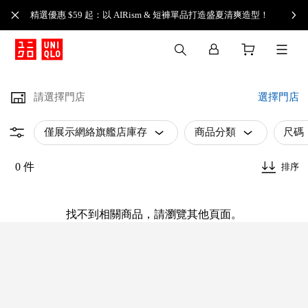
精選優惠 $59 起：以 AIRism & 短褲單品打造盛夏清爽造型！
請選擇門店
選擇門店
僅展示網絡旗艦店庫存
商品分類
尺碼
0 件
排序
找不到相關商品，請瀏覽其他頁面。