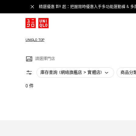
精選優惠 $59 起：把握限時優惠入手多功能運動褲 & 多
UNIQLO TOP
請選擇門店
庫存查詢 (網絡旗艦店 > 實體店)
商品分
0 件