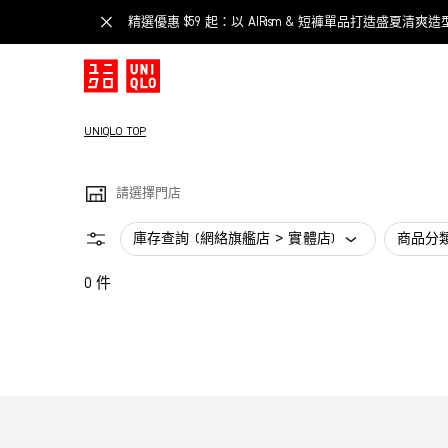
精選優惠 $59 起：以 AIRism & 短褲單品打造盛夏清爽造
UNIQLO TOP
請選擇門店
庫存查詢 (網絡旗艦店 > 實體店)
商品分
0 件