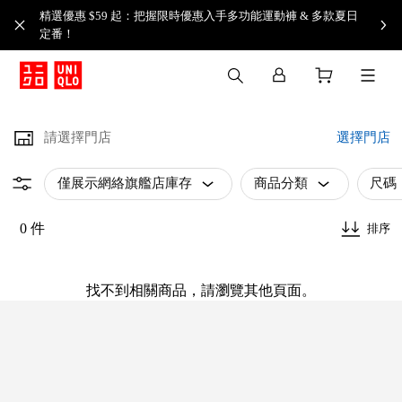
精選優惠 $59 起：把握限時優惠入手多功能運動褲 & 多款夏日
定番！​
請選擇門店
選擇門店
僅展示網絡旗艦店庫存
商品分類
尺碼
0 件
排序
找不到相關商品，請瀏覽其他頁面。