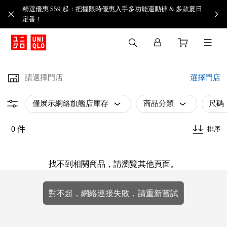
精選優惠 $59 起：把握限時優惠入手多功能運動褲 & 多款夏日
定番！​
請選擇門店
選擇門店
僅展示網絡旗艦店庫存
商品分類
尺碼
0 件
排序
找不到相關商品，請瀏覽其他頁面。
對不起，網絡連接失敗，請重新嘗試