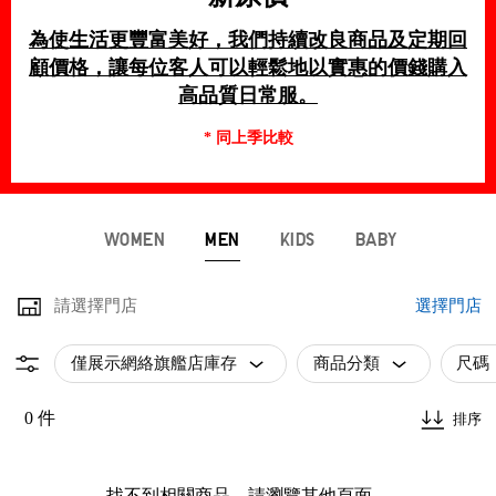
為使生活更豐富美好，我們持續改良商品及定期回
顧價格，讓每位客人可以輕鬆地以實惠的價錢購入
高品質日常服。
* 同上季比較
WOMEN
MEN
KIDS
BABY
請選擇門店
選擇門店
僅展示網絡旗艦店庫存
商品分類
尺碼
0 件
排序
找不到相關商品，請瀏覽其他頁面。